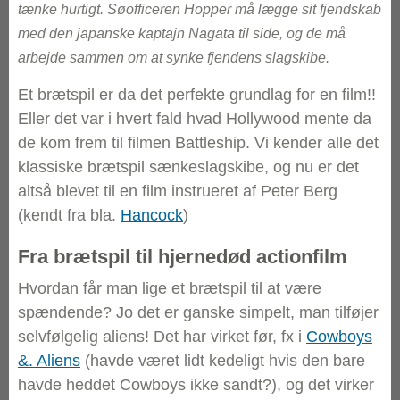
tænke hurtigt. Søofficeren Hopper må lægge sit fjendskab
med den japanske kaptajn Nagata til side, og de må
arbejde sammen om at synke fjendens slagskibe.
Et brætspil er da det perfekte grundlag for en film!!
Eller det var i hvert fald hvad Hollywood mente da
de kom frem til filmen Battleship. Vi kender alle det
klassiske brætspil sænkeslagskibe, og nu er det
altså blevet til en film instrueret af Peter Berg
(kendt fra bla.
Hancock
)
Fra brætspil til hjernedød actionfilm
Hvordan får man lige et brætspil til at være
spændende? Jo det er ganske simpelt, man tilføjer
selvfølgelig aliens! Det har virket før, fx i
Cowboys
&. Aliens
(havde været lidt kedeligt hvis den bare
havde heddet Cowboys ikke sandt?), og det virker