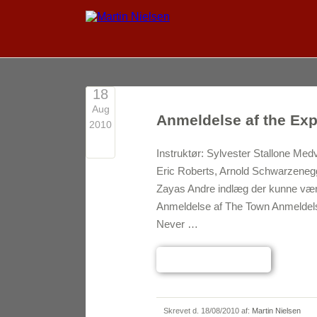
18
Aug
Anmeldelse af the Ex
2010
5
Instruktør: Sylvester Stallone Med
Eric Roberts, Arnold Schwarzenegg
Zayas Andre indlæg der kunne vær
Anmeldelse af The Town Anmeldels
Never …
Læs hele indlægget
→
Skrevet d.
18/08/2010
af:
Martin Nielsen