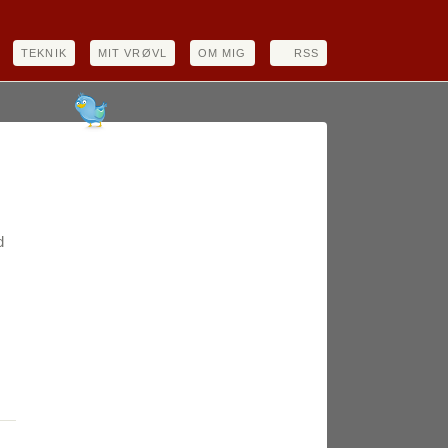
TEKNIK
MIT VRØVL
OM MIG
RSS
d