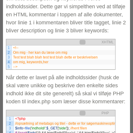
indholdssider. Dette gør vi simpelthen ved at tilføje
en HTML kommentar i toppen af alle dokumenter,
hvor linie 1 i kommentaren bliver title tagget, linie 2
bliver description og linie 3 bliver keywords:
XHTML
1
2
3
4
5
-->
Når dette er lavet på alle indholdssider (husk de
skal være unikke og beskrive den enkelte sides
indhold ikke dit site generelt) så skal vi tilføje PHP
koden til index.php som læser disse kommentarer:
PHP
1
<?php
2
3
$info
=
file
(
'indhold/'
.
$_GET
[
'side'
]
)
;