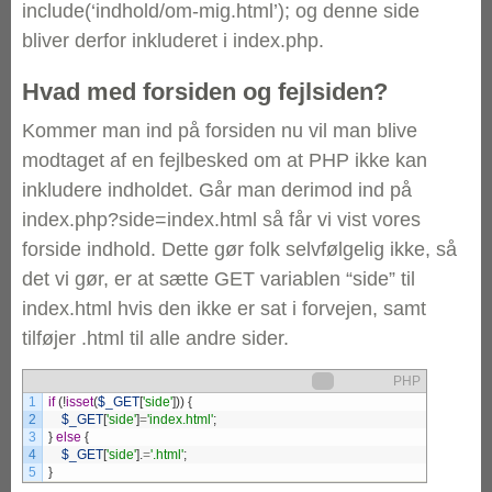
include(‘indhold/om-mig.html’); og denne side
bliver derfor inkluderet i index.php.
Hvad med forsiden og fejlsiden?
Kommer man ind på forsiden nu vil man blive
modtaget af en fejlbesked om at PHP ikke kan
inkludere indholdet. Går man derimod ind på
index.php?side=index.html så får vi vist vores
forside indhold. Dette gør folk selvfølgelig ikke, så
det vi gør, er at sætte GET variablen “side” til
index.html hvis den ikke er sat i forvejen, samt
tilføjer .html til alle andre sider.
PHP
1
if
(
!
isset
(
$_GET
[
'side'
]
)
)
{
2
$_GET
[
'side'
]
=
'index.html'
;
3
}
else
{
4
$_GET
[
'side'
]
.
=
'.html'
;
5
}