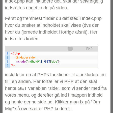
index.php kan inkludere det, skal der selvfølgelig
indsættes noget kode på siden.
Først og fremmest finder du det sted i index.php
hvor du ønsker at indholdet skal vises (dvs der
hvor du fjernede indholdet i forrige afsnit). Her
indsættes koden:
PHP
1
<?php
2
3
include
(
"indhold/"
.
$_GET
[
'side'
]
)
;
4
?>
include er en af PHPs funktioner til at inkludere en
fil i en anden. Her fortæller vi PHP at den skal
hente GET variablen “side”, som vi sender med fra
vores menu, og derefter gå ind i mappen indhold
og hente denne side ud. Klikker man fx på “Om
Mig” så oversætter PHP koden til