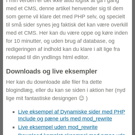
I min verden er det ikke altid logisk at gå i gang
med et CMS, denne artikel henvender sig til dem
som gerne vil klare det med PHP selv, og specielt
til små sider synes jeg faktisk det kan være overkill
med et CMS. Her kan du være oppe og køre inden
for 10 minutter, og uden brug af database, og
redigeringen af indhold kan du klare i alt lige fra
notepad til din yndlings html editor.
Downloads og live eksempler
Her kan du downloade alle filer fra dette
blogindlæg, eller du kan se siden i aktion her (nyd
lige mit fantastiske designgen 😉 )
Live eksempel af Dynamiske sider med PHP
Include og pæne urls med mod_rewrite
Live eksempel uden mod_rewrite