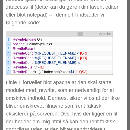
.htaccess fil (dette kan du gøre i din favorit editor
eller blot notepad) – i denne fil indsætter vi
følgende kode:
Apache
1
RewriteEngine
On
2
options
+
FollowSymlinks
3
RewriteBase
4
RewriteCond
%{REQUEST_FILENAME}
-f
[OR]
5
RewriteCond
%{REQUEST_FILENAME}
-l
[OR]
6
RewriteCond
%{REQUEST_FILENAME}
-d
7
RewriteRule
^
.
*
-
[L]
8
RewriteRule
^
(
.
+
)
/
?
index
.
php
?
side
=
$1
[L,QSA]
Linie 1 fortæller blot apache at den skal starte
modulet mod_rewrite, som er nødvendigt for at
omskrive indhold. Dernæst sikrer vi os at der ikke
bliver omskrevet filnavne som rent faktisk
eksisterer på serveren. Dvs. hvis der ligger en fil
der hedder om-mig.html så kan den rent faktisk
godt tilgås uden at den bliver sendt videre til