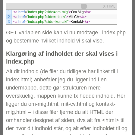
XHTML
1
<a 
href
=
"index.php?side=om-mig"
>
Om Mig
</a>
2
<a 
href
=
"index.php?side=mit-cv"
>
Mit CV
</a>
3
<a 
href
=
"index.php?side=kontakt"
>
Kontakt
</a>
GET variablen side kan vi nu modtage i index.php
og bestemme hvilket indhold vi skal vise.
Klargøring af indholdet der skal vises i
index.php
Alt dit indhold (de filer du tidligere har linket til i
index.html) anbefaler jeg du ligger ind i en
undermappe, dette gør strukturen mere
overskuelig, mappen kunne fx hedde indhold. Heri
ligger du om-mig.html, mit-cv.html og kontakt-
mig.html – i disse filer fjerne du alt HTML der
omhandler designet af siden, dvs alt fra <html> til
der hvor dit indhold står, og alt efter indholdet til og