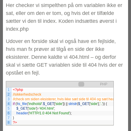
Her checker vi simpelthen på om variablen ikke er
sat, eller om den er tom, og hvis det er tilfælde
sætter vi den til index. Koden indsættes øverst i
index.php
Udover en forside skal vi også have en fejlside,
hvis man fx prøver at tilgå en side der ikke
eksisterer. Denne kaldte vi 404.html – og derfor
skal vi sætte GET variablen side til 404 hvis der er
opstået en fejl.
PHP
1
<?php
2
3
4
if
(
!
is_file
(
'indhold/'
.
$_GET
[
'side'
]
)
|
|
stristr
(
$_GET
[
'side'
]
,
'..'
)
)
{
5
$_GET
[
'side'
]
=
'404.html'
;
6
header
(
'HTTP/1.0 404 Not Found'
)
;
7
}
8
?>