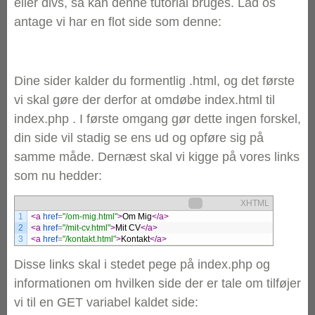
eller divs, så kan denne tutorial bruges. Lad os
antage vi har en flot side som denne:
Dine sider kalder du formentlig .html, og det første
vi skal gøre der derfor at omdøbe index.html til
index.php . I første omgang gør dette ingen forskel,
din side vil stadig se ens ud og opføre sig på
samme måde. Dernæst skal vi kigge på vores links
som nu hedder:
XHTML
1
<a 
href
=
"/om-mig.html"
>
Om Mig
</a>
2
<a 
href
=
"/mit-cv.html"
>
Mit CV
</a>
3
<a 
href
=
"/kontakt.html"
>
Kontakt
</a>
Disse links skal i stedet pege på index.php og
informationen om hvilken side der er tale om tilføjer
vi til en GET variabel kaldet side: