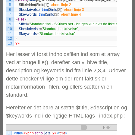
4
if
(
isset
(
$info
[
0
]
)
5
    $titel=trim($info[1]);
6
$beskrivelse
=
trim
(
$info
[
2
]
)
;
7
$keywords
=
trim
(
$info
[
3
]
)
;
8
}
else
{
9
$titel
=
'Standard titel - SKrives her - bruges kun hvis de ikke er udfyldt 
10
$beskrivelse
=
'Standard beskrivelse'
;
11
$keywords
=
'Standard beskrivelse'
;
12
}
13
?>
Her læser vi først indholdsfilen ind som et array
ved at bruge file(), derefter kan vi hive title,
description og keywords ind fra linie 2,3,4. Udover
dette checker vi lige om der rent faktisk er
metainformation i filen, og ellers sætter vi en
standard.
Herefter er det bare at sætte $title, $description og
$keywords ind i de rigtige HTML tags i index.php :
PHP
1
<
title
>
<?php
echo
$titel
;
?>
<
/
title
>