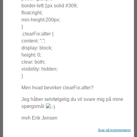
border-left:1px solid #309;
float:right;
min-height:200px;
}
.clearFix:after {
content: “.”;
display: block;
height: 0;
clear: both;
visibility: hidden;
}
Men hvad bevirker clearFix.after?
Jeg håber selvfølgelig du vil svare mig på mine
spørgsmål
mvh Erik Jensen
Svar på kommentaren