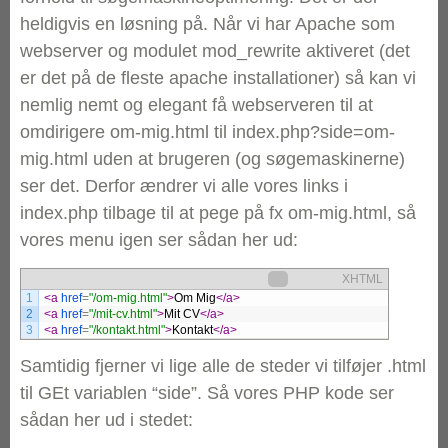
heldigvis en løsning på. Når vi har Apache som
webserver og modulet mod_rewrite aktiveret (det
er det på de fleste apache installationer) så kan vi
nemlig nemt og elegant få webserveren til at
omdirigere om-mig.html til index.php?side=om-
mig.html uden at brugeren (og søgemaskinerne)
ser det. Derfor ændrer vi alle vores links i
index.php tilbage til at pege på fx om-mig.html, så
vores menu igen ser sådan her ud:
XHTML
1
<a 
href
=
"/om-mig.html"
>
Om Mig
</a>
2
<a 
href
=
"/mit-cv.html"
>
Mit CV
</a>
3
<a 
href
=
"/kontakt.html"
>
Kontakt
</a>
Samtidig fjerner vi lige alle de steder vi tilføjer .html
til GEt variablen “side”. Så vores PHP kode ser
sådan her ud i stedet: