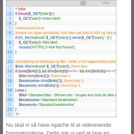
PHP
1
<?php
2
if
(
!
isset
(
$_GET
[
'side'
]
)
)
{
3
$_GET
[
'side'
]
=
'index.html'
;
4
}
5
6
7
if
(
!
is_file
(
'indhold/'
.
$_GET
[
'side'
]
)
|
|
stristr
(
$_GET
[
'side'
]
,
'..'
)
)
{
8
$_GET
[
'side'
]
=
'404.html'
;
9
header
(
'HTTP/1.0 404 Not Found'
)
;
10
}
11
12
13
$info
=
file
(
'indhold/'
.
$_GET
[
'side'
]
)
;
14
if
(
isset
(
$info
[
0
]
)
15
    $titel=trim($info[1]);
16
$beskrivelse
=
trim
(
$info
[
2
]
)
;
17
$keywords
=
trim
(
$info
[
3
]
)
;
18
}
else
{
19
$titel
=
'Standard titel - SKrives her - bruges kun hvis de ikke er udfyldt 
20
$beskrivelse
=
'Standard beskrivelse'
;
21
$keywords
=
'Standard beskrivelse'
;
22
}
23
?>
Nu skal vi så have Apache til at videresende
forespørgslerne. Dette gør vi ved at lave en