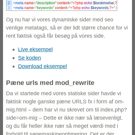
2
<
meta 
name
=
"description"
content
=
"
<?php
echo
$beskrivelse
;
?>
"
/
>
3
<
meta 
name
=
"keywords"
content
=
"
<?php
echo
$keywords
;
?>
"
/
>
Og nu har vi vores dynamiske sider med seo
venlige metatags, så er der lidt større chance for vi
rent faktisk også får besøg på vores side.
Live eksempel
Se koden
Download eksempel
Pæne urls med mod_rewrite
Da vi startede med vores statiske sider havde vi
faktisk nogle ganske pæne URLS fx i form af om-
mig.html – dem har vi nu skrevet om til index.php?
side=om-mig – Dette er ikke nær så læsevenligt,
og du får heller ikke nær så meget værdi med i
forhold til søgemaskineoptimering. Det er der