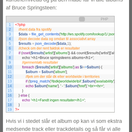
af Bruce Springsteen:
PHP
1
<?php
2
3
$data
=
file_get_contents
(
'http://ws.spotify.com/lookup/1/.json?uri=sp
4
5
$results
=
json_decode
(
$data
,
1
)
;
6
7
if
(
isset
(
$results
[
'artist'
]
[
'albums'
]
)
8
        echo '<h1>Bruce springsteens albums</h1>';
9
10
foreach
(
$results
[
'artist'
]
[
'albums'
]
as
$i
=
>
$album
)
{
11
$album
=
$album
[
'album'
]
;
12
13
if
(
!
preg_match
(
'/\bdk|worldwide\b/i'
,
$album
[
'availability'
]
[
'territories'
14
echo
$album
[
'name'
]
.
' - '
.
$album
[
'href'
]
.
'<br><hr>'
;
15
}
16
}
else
{
17
echo
'<h1>Fandt ingen resultater</h1>'
;
18
}
19
?>
Hvis vi i stedet slår et album op kan vi som ekstra
medsende track eller trackdetails og så får vi alle