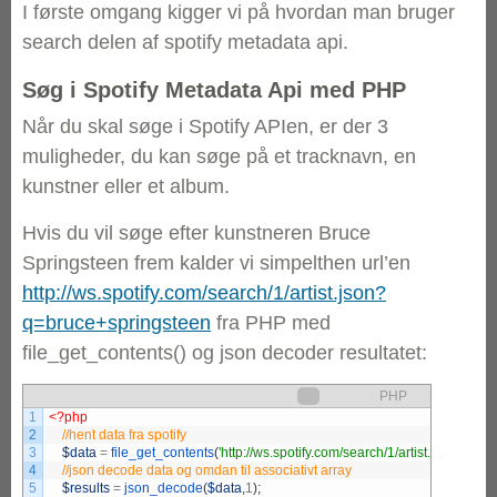
I første omgang kigger vi på hvordan man bruger
search delen af spotify metadata api.
Søg i Spotify Metadata Api med PHP
Når du skal søge i Spotify APIen, er der 3
muligheder, du kan søge på et tracknavn, en
kunstner eller et album.
Hvis du vil søge efter kunstneren Bruce
Springsteen frem kalder vi simpelthen url’en
http://ws.spotify.com/search/1/artist.json?
q=bruce+springsteen
fra PHP med
file_get_contents() og json decoder resultatet:
PHP
1
<?php
2
3
$data
=
file_get_contents
(
'http://ws.spotify.com/search/1/artist.json?q=b
4
5
$results
=
json_decode
(
$data
,
1
)
;