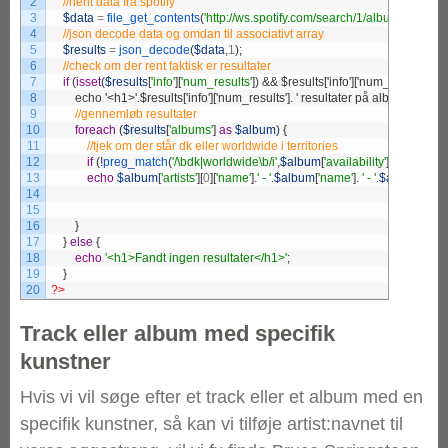
2
3
$data
=
file_get_contents
(
'http://ws.spotify.com/search/1/album.json?q=
4
5
$results
=
json_decode
(
$data
,
1
)
;
6
7
if
(
isset
(
$results
[
'info'
]
[
'num_results'
]
)
8
        echo '<h1>'.$results['info']['num_results']. ' resultater på albummet T
9
10
foreach
(
$results
[
'albums'
]
as
$album
)
{
11
12
if
(
!
preg_match
(
'/\bdk|worldwide\b/i'
,
$album
[
'availability'
]
[
'territories'
13
echo
$album
[
'artists'
]
[
0
]
[
'name'
]
.
' - '
.
$album
[
'name'
]
.
' - '
.
$album
[
'href'
14
15
16
}
17
}
else
{
18
echo
'<h1>Fandt ingen resultater</h1>'
;
19
}
20
?>
Track eller album med specifik
kunstner
Hvis vi vil søge efter et track eller et album med en
specifik kunstner, så kan vi tilføje artist:navnet til