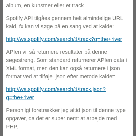
album, en kunstner eller et track.
Spotify API tilgåes gennem helt almindelige URL
kald, fx kan vi søge på en sang ved at kalde:
http://ws.spotify.com/search/1/track?q=the+river
APIen vil så returnere resultater på denne
søgestreng. Som standard returnerer APIen data i
XML format, men den kan også returnere i json
format ved at tilføje .json efter metode kaldet:
http://ws.spotify.com/search/1/track.json?
q=the+river
Personligt foretrækker jeg altid json til denne type
opgaver, da det er super nemt at arbejde med i
PHP.