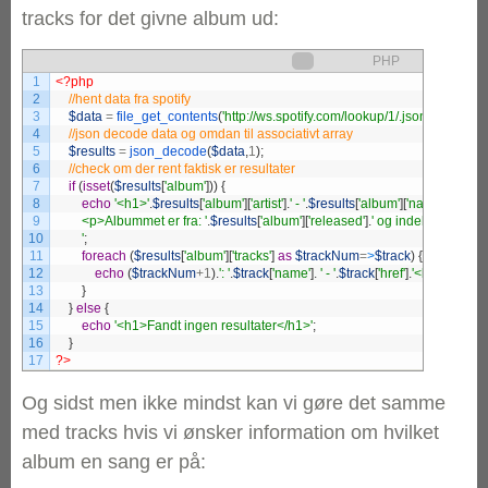
tracks for det givne album ud:
PHP
1
<?php
2
3
$data
=
file_get_contents
(
'http://ws.spotify.com/lookup/1/.json?uri=
4
5
$results
=
json_decode
(
$data
,
1
)
;
6
7
if
(
isset
(
$results
[
'album'
]
)
)
{
8
echo
'<h1>'
.
$results
[
'album'
]
[
'artist'
]
.
' - '
.
$results
[
'album'
]
[
'name'
]
.
9
        <p>Albummet er fra: '
.
$results
[
'album'
]
[
'released'
]
.
' og indeholder '
.
cou
10
        '
;
11
foreach
(
$results
[
'album'
]
[
'tracks'
]
as
$trackNum
=
>
$track
)
{
12
echo
(
$trackNum
+1
)
.
': '
.
$track
[
'name'
]
.
' - '
.
$track
[
'href'
]
.
'<br><hr>'
;
13
}
14
}
else
{
15
echo
'<h1>Fandt ingen resultater</h1>'
;
16
}
17
?>
Og sidst men ikke mindst kan vi gøre det samme
med tracks hvis vi ønsker information om hvilket
album en sang er på: