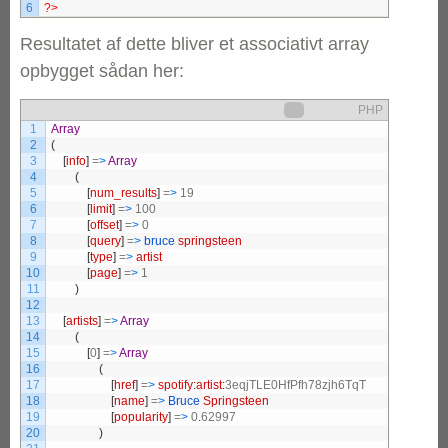
6
?>
Resultatet af dette bliver et associativt array
opbygget sådan her:
PHP
1
Array
2
(
3
[
info
]
=
>
Array
4
(
5
[
num_results
]
=
>
6
[
limit
]
=
>
7
[
offset
]
=
>
8
[
query
]
=
>
bruce 
springsteen
9
[
type
]
=
>
artist
10
[
page
]
=
>
11
)
12
13
[
artists
]
=
>
Array
14
(
15
[
0
]
=
>
Array
16
(
17
[
href
]
=
>
spotify
:
artist
:
18
[
name
]
=
>
Bruce 
Springsteen
19
[
popularity
]
=
>
0
.
20
)