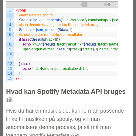
PHP
1
<?php
2
3
$data
=
file_get_contents
(
'http://ws.spotify.com/lookup/1/.json?uri=
4
5
$results
=
json_decode
(
$data
,
1
)
;
6
7
if
(
isset
(
$results
[
'track'
]
)
)
{
8
echo
'<h1>'
.
$results
[
'track'
]
[
'artist'
]
.
' - '
.
$results
[
'track'
]
[
'name'
]
.
9
        <p>Sangen er med '
.
$results
[
'track'
]
[
'artists'
]
[
0
]
[
'name'
]
.
' fra: '
.
$results
[
'
10
        '
;
11
12
}
else
{
13
echo
'<h1>Fandt ingen resultater</h1>'
;
14
}
15
?>
Hvad kan Spotify Metadata API bruges
til
Hvis du har en musik side, kunne man passende
linke til musikken på spotify, og vil man
automatisere denne process, ja så må man
igennem Spotify Metadata API.