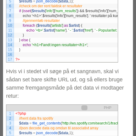
5
$results
=
json_decode
(
$data
,
1
)
;
6
7
if
(
isset
(
$results
[
'info'
]
[
'num_results'
]
)
8
        echo '<h1>'.$results['info']['num_results']. ' resultater på kunstneren
9
10
foreach
(
$results
[
'artists'
]
as
$artist
)
{
11
echo
'<b>'
.
$artist
[
'name'
]
.
' - '
.
$artist
[
'href'
]
.
' - Popularitet: '
.
$artist
[
'po
12
}
13
}
else
{
14
echo
'<h1>Fandt ingen resultater</h1>'
;
15
}
16
17
?>
Hvis vi i stedet vil søge på et sangnavn, skal vi
sådan set bare skifte URL ud, og så ellers bruge
samme fremgangsmåde på det data vi modtager
retur:
PHP
1
<?php
2
3
$data
=
file_get_contents
(
'http://ws.spotify.com/search/1/track.json?q=th
4
5
$results
=
json_decode
(
$data
,
1
)
;