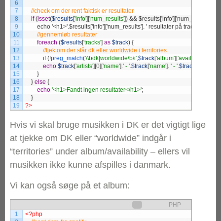
6
7
8
if
(
isset
(
$results
[
'info'
]
[
'num_results'
]
)
9
        echo '<h1>'.$results['info']['num_results']. ' resultater på tracket The R
10
11
foreach
(
$results
[
'tracks'
]
as
$track
)
{
12
13
if
(
!
preg_match
(
'/\bdk|worldwide\b/i'
,
$track
[
'album'
]
[
'availability'
]
[
'ter
14
echo
$track
[
'artists'
]
[
0
]
[
'name'
]
.
' - '
.
$track
[
'name'
]
.
' - '
.
$track
[
'href'
]
.
'<b
15
}
16
}
else
{
17
echo
'<h1>Fandt ingen resultater</h1>'
;
18
}
19
?>
Hvis vi skal bruge musikken i DK er det vigtigt lige
at tjekke om DK eller “worldwide” indgår i
“territories” under album/availability – ellers vil
musikken ikke kunne afspilles i danmark.
Vi kan også søge på et album:
PHP
1
<?php