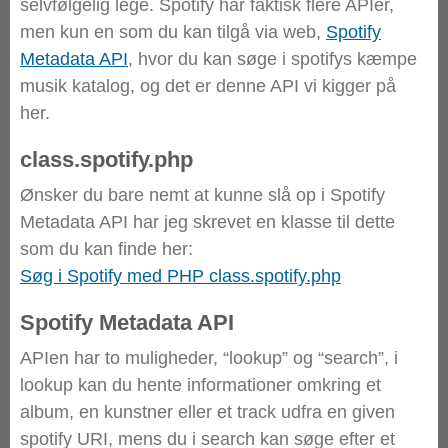
selvfølgelig lege. Spotify har faktisk flere APIer,
men kun en som du kan tilgå via web,
Spotify
Metadata API
, hvor du kan søge i spotifys kæmpe
musik katalog, og det er denne API vi kigger på
her.
class.spotify.php
Ønsker du bare nemt at kunne slå op i Spotify
Metadata API har jeg skrevet en klasse til dette
som du kan finde her:
Søg i Spotify med PHP class.spotify.php
Spotify Metadata API
APIen har to muligheder, “lookup” og “search”, i
lookup kan du hente informationer omkring et
album, en kunstner eller et track udfra en given
spotify URI, mens du i search kan søge efter et