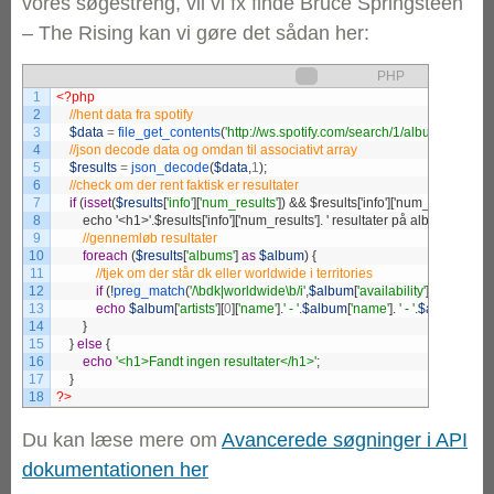
vores søgestreng, vil vi fx finde Bruce Springsteen
– The Rising kan vi gøre det sådan her:
PHP
1
<?php
2
3
$data
=
file_get_contents
(
'http://ws.spotify.com/search/1/album.json?q=
4
5
$results
=
json_decode
(
$data
,
1
)
;
6
7
if
(
isset
(
$results
[
'info'
]
[
'num_results'
]
)
8
        echo '<h1>'.$results['info']['num_results']. ' resultater på albummet T
9
10
foreach
(
$results
[
'albums'
]
as
$album
)
{
11
12
if
(
!
preg_match
(
'/\bdk|worldwide\b/i'
,
$album
[
'availability'
]
[
'territories'
13
echo
$album
[
'artists'
]
[
0
]
[
'name'
]
.
' - '
.
$album
[
'name'
]
.
' - '
.
$album
[
'href'
14
}
15
}
else
{
16
echo
'<h1>Fandt ingen resultater</h1>'
;
17
}
18
?>
Du kan læse mere om
Avancerede søgninger i API
dokumentationen her