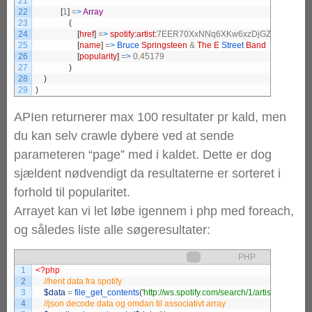
21
22
[
1
]
=
>
Array
23
(
24
[
href
]
=
>
spotify
:
artist
:
25
[
name
]
=
>
Bruce 
Springsteen
&
The
E
Street 
Band
26
[
popularity
]
=
>
0
.
27
)
28
)
29
)
APIen returnerer max 100 resultater pr kald, men
du kan selv crawle dybere ved at sende
parameteren “page” med i kaldet. Dette er dog
sjældent nødvendigt da resultaterne er sorteret i
forhold til popularitet.
Arrayet kan vi let løbe igennem i php med foreach,
og således liste alle søgeresultater:
PHP
1
<?php
2
3
$data
=
file_get_contents
(
'http://ws.spotify.com/search/1/artist.json?q=
4