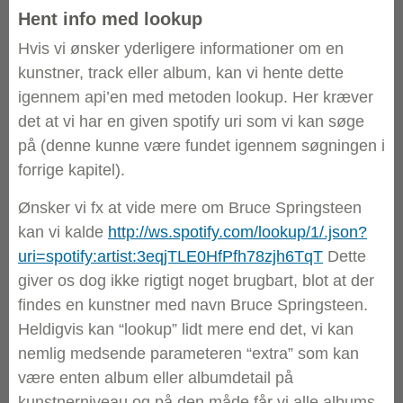
Hent info med lookup
Hvis vi ønsker yderligere informationer om en
kunstner, track eller album, kan vi hente dette
igennem api’en med metoden lookup. Her kræver
det at vi har en given spotify uri som vi kan søge
på (denne kunne være fundet igennem søgningen i
forrige kapitel).
Ønsker vi fx at vide mere om Bruce Springsteen
kan vi kalde
http://ws.spotify.com/lookup/1/.json?
uri=spotify:artist:3eqjTLE0HfPfh78zjh6TqT
Dette
giver os dog ikke rigtigt noget brugbart, blot at der
findes en kunstner med navn Bruce Springsteen.
Heldigvis kan “lookup” lidt mere end det, vi kan
nemlig medsende parameteren “extra” som kan
være enten album eller albumdetail på
kunstnerniveau og på den måde får vi alle albums