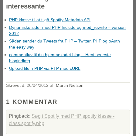
interessante
PHP klasse til at tilgå Spotify Metadata API
Dynamiske sider med PHP Include og mod_rewrite – version
2012
Sådan sender du Tweets fra PHP – Twitter, PHP og oAuth
the easy way
commentluv til din hjemmekodet blog – Hent seneste
blogindlæg
Upload filer i PHP via FTP med cURL
Skrevet d.
26/04/2012
af:
Martin Nielsen
1 KOMMENTAR
Pingback:
Søg i Spotify med PHP spotify klasse -
class.spotify.php