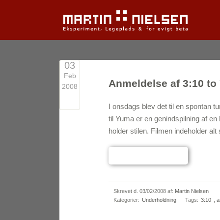
03
Feb
Anmeldelse af 3:10 t
2008
1
I onsdags blev det til en spontan tu
til Yuma er en genindspilning af e
holder stilen. Filmen indeholder a
Læs hele indlægget
→
Skrevet d.
03/02/2008
af:
Martin Nielsen
Kategorier:
Underholdning
Tags:
3:10
,
a