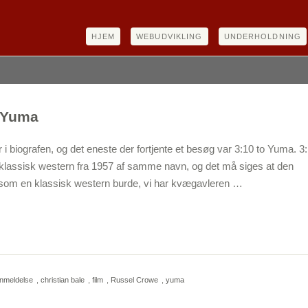
HJEM
WEBUDVIKLING
UNDERHOLDNING
o Yuma
r i biografen, og det eneste der fortjente et besøg var 3:10 to Yuma. 3
n klassisk western fra 1957 af samme navn, og det må siges at den
lt som en klassisk western burde, vi har kvægavleren …
nmeldelse
,
christian bale
,
film
,
Russel Crowe
,
yuma