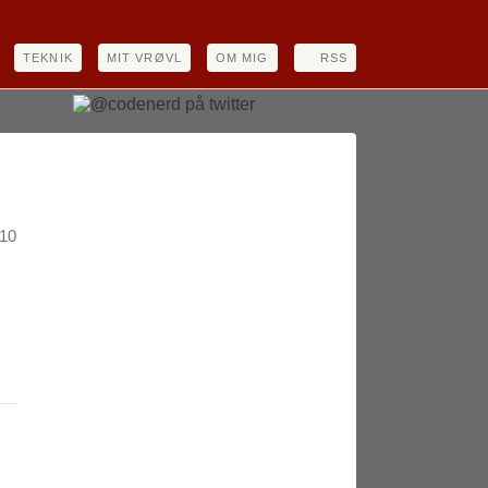
TEKNIK
MIT VRØVL
OM MIG
RSS
:10