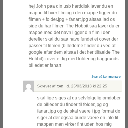
hej John paa din usb harddisk laver du en
mappe til hver film og i den mappe ligger du
filmen + folder.jpg + fanart.jpg altsaa lad os
sige du har filmen The Hobbit saa laver du en
mappe med det navn ligger din film i den
derefter skal du saa have fundet et cover der
passer til filmen (billederne finder du ved at
google efter dem altsaa i det her tilfaelde The
Hobbit) cover er lig med folder og baggrunds
billedet er fanart
Svar på kommentaren
Skrevet af
tom
d.
25/03/2013 kl 22:25
skal lige siges at du selvfolgelig omdober
de billeder du finder til folder.jpg og
fanart.jpg og de skal vaere i jpg format de
siger at der ogsaa burde vaere en .nfo fil i
mappen men virker fint uden hos mig