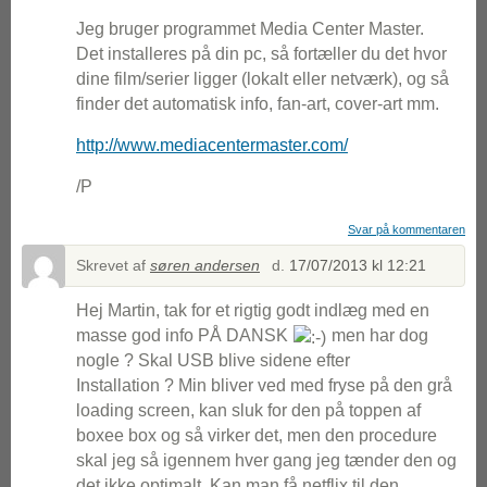
Jeg bruger programmet Media Center Master.
Det installeres på din pc, så fortæller du det hvor
dine film/serier ligger (lokalt eller netværk), og så
finder det automatisk info, fan-art, cover-art mm.
http://www.mediacentermaster.com/
/P
Svar på kommentaren
Skrevet af
søren andersen
d.
17/07/2013 kl 12:21
Hej Martin, tak for et rigtig godt indlæg med en
masse god info PÅ DANSK
men har dog
nogle ? Skal USB blive sidene efter
Installation ? Min bliver ved med fryse på den grå
loading screen, kan sluk for den på toppen af
boxee box og så virker det, men den procedure
skal jeg så igennem hver gang jeg tænder den og
det ikke optimalt. Kan man få netflix til den