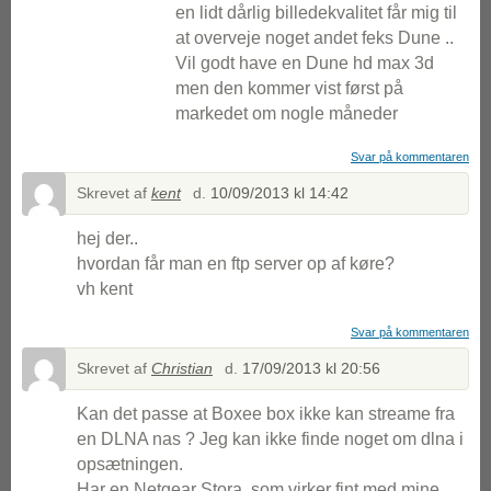
en lidt dårlig billedekvalitet får mig til
at overveje noget andet feks Dune ..
Vil godt have en Dune hd max 3d
men den kommer vist først på
markedet om nogle måneder
Svar på kommentaren
Skrevet af
kent
d.
10/09/2013 kl 14:42
hej der..
hvordan får man en ftp server op af køre?
vh kent
Svar på kommentaren
Skrevet af
Christian
d.
17/09/2013 kl 20:56
Kan det passe at Boxee box ikke kan streame fra
en DLNA nas ? Jeg kan ikke finde noget om dlna i
opsætningen.
Har en Netgear Stora, som virker fint med mine