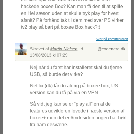
hackede boxee Box? Kan man få den til at spille
en Hel sæson uden at skulle tryk play for hvert
afsnit? På forhånd tak til dem med svar PS virker
tv2 play så bart på boxee Box hack?:)
Svar på kommentaren
Skrevet af
Martin Nielsen
d.
@codenerd.dk
13/08/2013 kl 07:29
Nej når du først har installeret skal du fjerne
USB, så burde det virke?
Netflix (dk) får du aldrig på boxee box, US
version kan du få på via en VPN
Så vidt jeg kan se er “play all” en af de
features udvikleren lovede i næste version af
boxee+ men det er 6mdr siden nogen har hørt
fra ham desværre.