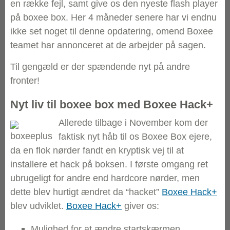
en række fejl, samt give os den nyeste flash player
på boxee box. Her 4 måneder senere har vi endnu
ikke set noget til denne opdatering, omend Boxee
teamet har annonceret at de arbejder på sagen.
Til gengæld er der spændende nyt på andre
fronter!
Nyt liv til boxee box med Boxee Hack+
Aller
ede tilbage i November kom der
faktisk nyt håb til os Boxee Box ejere,
da en flok nørder fandt en kryptisk vej til at
installere et hack på boksen. I første omgang ret
ubrugeligt for andre end hardcore nørder, men
dette blev hurtigt ændret da “hacket”
Boxee Hack+
blev udviklet.
Boxee Hack+
giver os:
Mulighed for at ændre startskærmen,