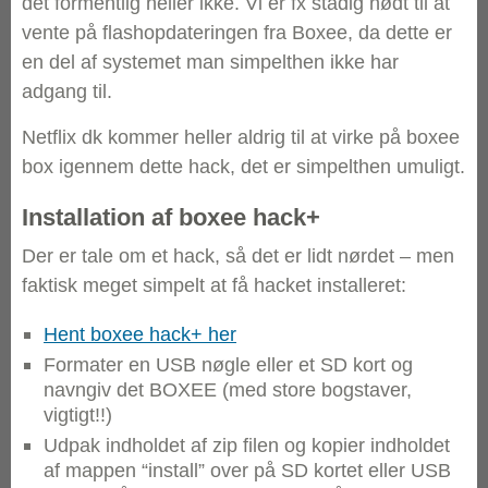
det formentlig heller ikke. Vi er fx stadig nødt til at
vente på flashopdateringen fra Boxee, da dette er
en del af systemet man simpelthen ikke har
adgang til.
Netflix dk kommer heller aldrig til at virke på boxee
box igennem dette hack, det er simpelthen umuligt.
Installation af boxee hack+
Der er tale om et hack, så det er lidt nørdet – men
faktisk meget simpelt at få hacket installeret:
Hent boxee hack+ her
Formater en USB nøgle eller et SD kort og
navngiv det BOXEE (med store bogstaver,
vigtigt!!)
Udpak indholdet af zip filen og kopier indholdet
af mappen “install” over på SD kortet eller USB