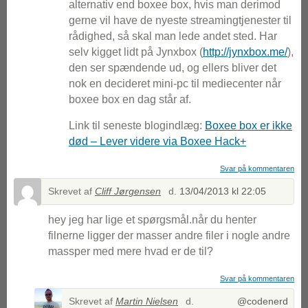
alternativ end boxee box, hvis man derimod
gerne vil have de nyeste streamingtjenester til
rådighed, så skal man lede andet sted. Har
selv kigget lidt på Jynxbox (
http://jynxbox.me/
),
den ser spændende ud, og ellers bliver det
nok en decideret mini-pc til mediecenter når
boxee box en dag står af.
Link til seneste blogindlæg:
Boxee box er ikke
død – Lever videre via Boxee Hack+
Svar på kommentaren
Skrevet af
Cliff Jørgensen
d.
13/04/2013 kl 22:05
hey jeg har lige et spørgsmål.når du henter
filnerne ligger der masser andre filer i nogle andre
massper med mere hvad er de til?
Svar på kommentaren
Skrevet af
Martin Nielsen
d.
@codenerd