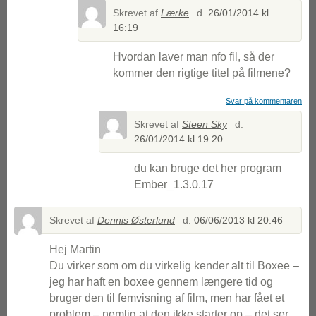
Skrevet af
Lærke
d.
26/01/2014 kl
16:19
Hvordan laver man nfo fil, så der
kommer den rigtige titel på filmene?
Svar på kommentaren
Skrevet af
Steen Sky
d.
26/01/2014 kl 19:20
du kan bruge det her program
Ember_1.3.0.17
Skrevet af
Dennis Østerlund
d.
06/06/2013 kl 20:46
Hej Martin
Du virker som om du virkelig kender alt til Boxee –
jeg har haft en boxee gennem længere tid og
bruger den til femvisning af film, men har fået et
problem – nemlig at den ikke starter op – det ser