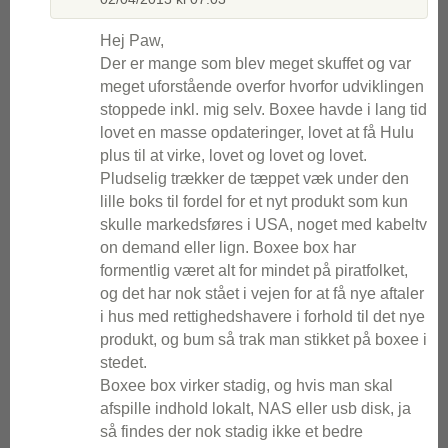
Hej Paw,
Der er mange som blev meget skuffet og var
meget uforstående overfor hvorfor udviklingen
stoppede inkl. mig selv. Boxee havde i lang tid
lovet en masse opdateringer, lovet at få Hulu
plus til at virke, lovet og lovet og lovet.
Pludselig trækker de tæppet væk under den
lille boks til fordel for et nyt produkt som kun
skulle markedsføres i USA, noget med kabeltv
on demand eller lign. Boxee box har
formentlig været alt for mindet på piratfolket,
og det har nok stået i vejen for at få nye aftaler
i hus med rettighedshavere i forhold til det nye
produkt, og bum så trak man stikket på boxee i
stedet.
Boxee box virker stadig, og hvis man skal
afspille indhold lokalt, NAS eller usb disk, ja
så findes der nok stadig ikke et bedre