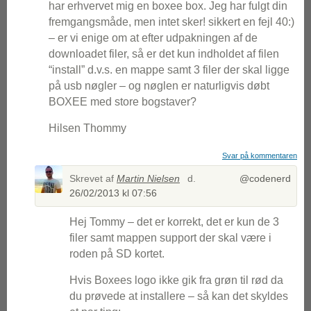
har erhvervet mig en boxee box. Jeg har fulgt din
fremgangsmåde, men intet sker! sikkert en fejl 40:)
– er vi enige om at efter udpakningen af de
downloadet filer, så er det kun indholdet af filen
“install” d.v.s. en mappe samt 3 filer der skal ligge
på usb nøgler – og nøglen er naturligvis døbt
BOXEE med store bogstaver?
Hilsen Thommy
Svar på kommentaren
Skrevet af
Martin Nielsen
d.
@codenerd
26/02/2013 kl 07:56
Hej Tommy – det er korrekt, det er kun de 3
filer samt mappen support der skal være i
roden på SD kortet.
Hvis Boxees logo ikke gik fra grøn til rød da
du prøvede at installere – så kan det skyldes