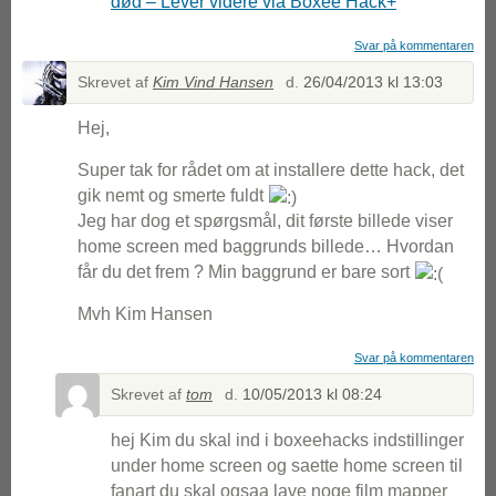
død – Lever videre via Boxee Hack+
Svar på kommentaren
Skrevet af
Kim Vind Hansen
d.
26/04/2013 kl 13:03
Hej,
Super tak for rådet om at installere dette hack, det
gik nemt og smerte fuldt
Jeg har dog et spørgsmål, dit første billede viser
home screen med baggrunds billede… Hvordan
får du det frem ? Min baggrund er bare sort
Mvh Kim Hansen
Svar på kommentaren
Skrevet af
tom
d.
10/05/2013 kl 08:24
hej Kim du skal ind i boxeehacks indstillinger
under home screen og saette home screen til
fanart du skal ogsaa lave noge film mapper