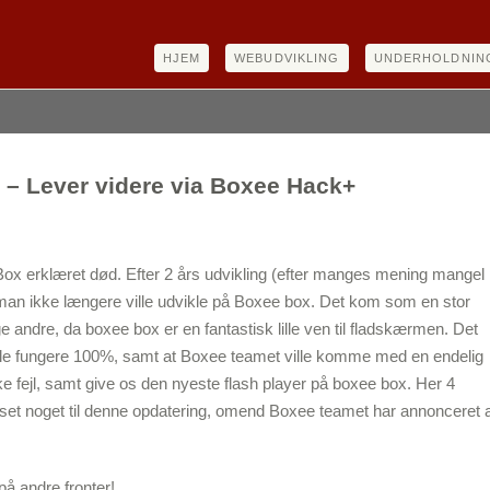
HJEM
WEBUDVIKLING
UNDERHOLDNIN
 – Lever videre via Boxee Hack+
ox erklæret død. Efter 2 års udvikling (efter manges mening mangel
man ikke længere ville udvikle på Boxee box. Det kom som en stor
andre, da boxee box er en fantastisk lille ven til fladskærmen. Det
ville fungere 100%, samt at Boxee teamet ville komme med en endelig
ke fejl, samt give os den nyeste flash player på boxee box. Her 4
set noget til denne opdatering, omend Boxee teamet har annonceret 
å andre fronter!