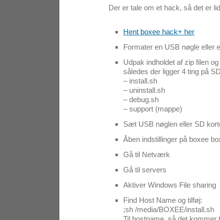
Der er tale om et hack, så det er li
Hent boxee hack+ her
Formater en USB nøgle eller e
Udpak indholdet af zip filen o
således der ligger 4 ting på SD
– install.sh
– uninstall.sh
– debug.sh
– support (mappe)
Sæt USB nøglen eller SD kort
Åben indstillinger på boxee box 
Gå til Netværk
Gå til servers
Aktiver Windows File sharing
Find Host Name og tilføj:
;sh /media/BOXEE/install.sh
Til hostname, så det kommer ti