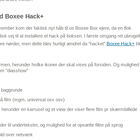
med Boxee Hack+
vember kom der faktisk nyt håb til os Boxee Box ejere, da en flok
isk vej til at installere et hack på boksen. I første omgang ret ubrugeli
re nørder, men dette blev hurtigt ændret da “hacket”
Boxee Hack+
bl
men, herunder hvilke ikoner der skal vises på forsiden. Og mulighed
som “diasshow”
/ baggrunde
å film (mgm, universal osv osv)
 herunder en karrusel og et view der viser flere film pr skærmbillede
er til undertekster, og mulighed for at opsætte filtre på sprog
old over netværk