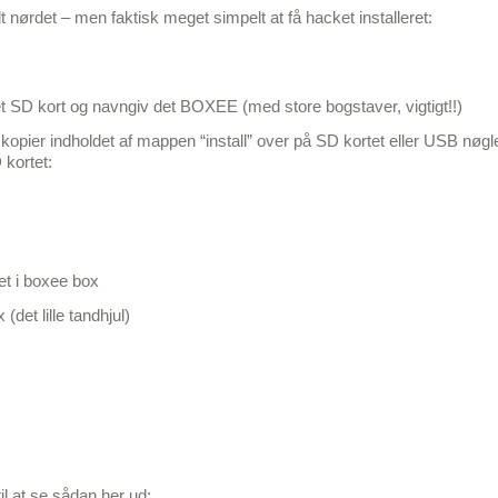
dt nørdet – men faktisk meget simpelt at få hacket installeret:
t SD kort og navngiv det BOXEE (med store bogstaver, vigtigt!!)
g kopier indholdet af mappen “install” over på SD kortet eller USB nøgl
 kortet:
et i boxee box
(det lille tandhjul)
l at se sådan her ud: