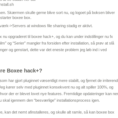
stall.sh
n. Skærmen skulle gerne blive sort nu, og logoet på boksen bliver
enstarter boxee box.
værk->Servers at windows file sharing stadig er aktivt.
ox nu opgraderet til boxee hack+, og du kan under indstillinger nu fx
m” og “Serier” mangler fra forsiden efter installation, så prøv at slå
inger og genstart, dette var det eneste problem jeg løb ind i ved
lere Boxee hack+?
om har gjort pluginnet væsentligt mere stabilt, og fjernet de irriteren
. Jeg kører selv med pluginnet konsekvent nu og alt spiller 100%, og
, hvor der er blevet lovet nye features. Fremtidige opdateringer kan n
du skal igennem den “besværlige” installationsprocess igen.
, kan det nemt afinstalleres, og skulle alt ramle, så kan boxee box