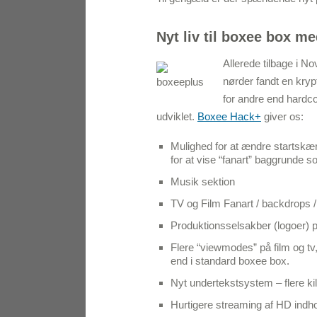
Nyt liv til boxee box 
Aller
ede tilbage i No
nørder fandt en krypt
for andre end hardco
udviklet.
Boxee Hack+
giver os:
Mulighed for at ændre startskær
for at vise “fanart” baggrunde 
Musik sektion
TV og Film Fanart / backdrops 
Produktionsselsakber (logoer) p
Flere “viewmodes” på film og tv,
end i standard boxee box.
Nyt undertekstsystem – flere kild
Hurtigere streaming af HD indh