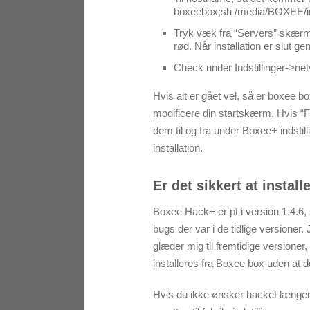
boxeebox;sh /media/BOXEE/in
Tryk væk fra “Servers” skærme
rød. Når installation er slut g
Check under Indstillinger->net
Hvis alt er gået vel, så er boxee b
modificere din startskærm. Hvis “Fil
dem til og fra under Boxee+ indstill
installation.
Er det sikkert at instal
Boxee Hack+ er pt i version 1.4.6, s
bugs der var i de tidlige versioner
glæder mig til fremtidige versioner
installeres fra Boxee box uden at 
Hvis du ikke ønsker hacket længere