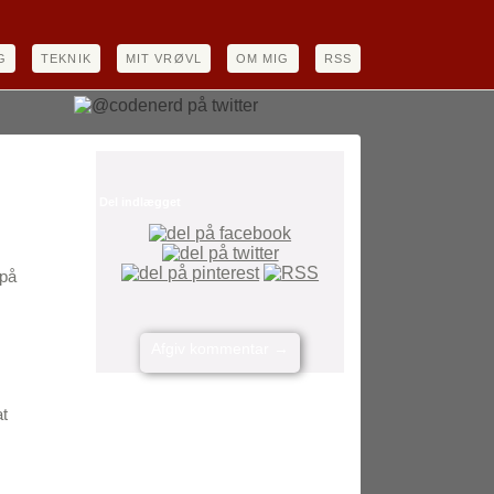
G
TEKNIK
MIT VRØVL
OM MIG
RSS
Del indlægget
 på
Afgiv kommentar
→
at