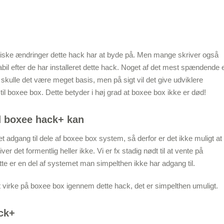
etiske ændringer dette hack har at byde på. Men mange skriver også
bil efter de har installeret dette hack. Noget af det mest spændende 
 skulle det være meget basis, men på sigt vil det give udviklere
 til boxee box. Dette betyder i høj grad at boxee box ikke er død!
d boxee hack+ kan
t adgang til dele af boxee box system, så derfor er det ikke muligt at
iver det formentlig heller ikke. Vi er fx stadig nødt til at vente på
tte er en del af systemet man simpelthen ikke har adgang til.
 at virke på boxee box igennem dette hack, det er simpelthen umuligt.
ack+