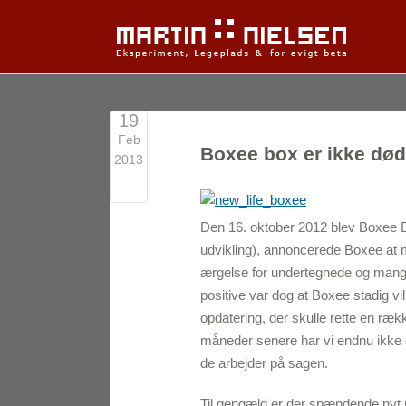
19
Feb
Boxee box er ikke død
2013
60
Den 16. oktober 2012 blev Boxee B
udvikling), annoncerede Boxee at 
ærgelse for undertegnede og mange 
positive var dog at Boxee stadig 
opdatering, der skulle rette en ræk
måneder senere har vi endnu ikke 
de arbejder på sagen.
Til gengæld er der spændende nyt p