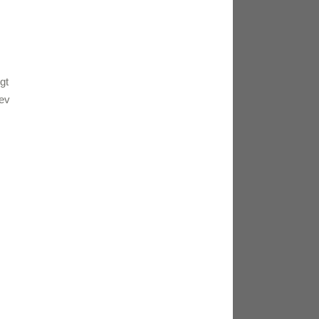
gt
ev